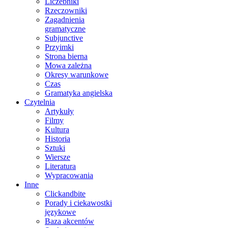
Liczebniki
Rzeczowniki
Zagadnienia
gramatyczne
Subjunctive
Przyimki
Strona bierna
Mowa zależna
Okresy warunkowe
Czas
Gramatyka angielska
Czytelnia
Artykuły
Filmy
Kultura
Historia
Sztuki
Wiersze
Literatura
Wypracowania
Inne
Clickandbite
Porady i ciekawostki
językowe
Baza akcentów