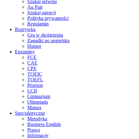
Szukaj serwisu
Au Pair
Szukaj agencji
Polityka prywatności
Regulamin
Rozrywka
Gra w skojarzenia
Zagadki po angielsku
Humor
Egzaminy
FCE
CAE
CPE
TOEIC
TOEFL
Pearson
LCII
Gimnazjum
Olimpiada
Matura
Specjalistyczne
Metodyka
Business English
Prawo
Informacje