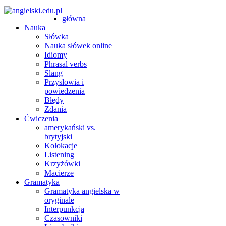
główna
Nauka
Słówka
Nauka słówek online
Idiomy
Phrasal verbs
Slang
Przysłowia i
powiedzenia
Błędy
Zdania
Ćwiczenia
amerykański vs.
brytyjski
Kolokacje
Listening
Krzyżówki
Macierze
Gramatyka
Gramatyka angielska w
oryginale
Interpunkcja
Czasowniki