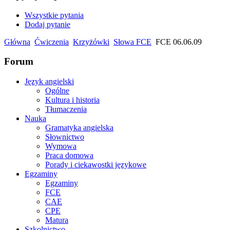
Wszystkie pytania
Dodaj pytanie
Główna
Ćwiczenia
Krzyżówki
Słowa FCE
FCE 06.06.09
Forum
Język angielski
Ogólne
Kultura i historia
Tłumaczenia
Nauka
Gramatyka angielska
Słownictwo
Wymowa
Praca domowa
Porady i ciekawostki językowe
Egzaminy
Egzaminy
FCE
CAE
CPE
Matura
Szkolnictwo