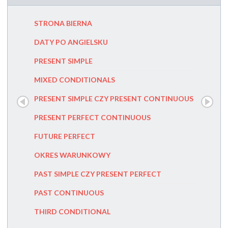
STRONA BIERNA
MUST CZ
DATY PO ANGIELSKU
SECOND
PRESENT SIMPLE
PRZYIMK
MIXED CONDITIONALS
PRZYIMK
PRESENT SIMPLE CZY PRESENT CONTINUOUS
FIRST C
PRESENT PERFECT CONTINUOUS
FUTURE
FUTURE PERFECT
PRESENT
OKRES WARUNKOWY
PAST PE
PAST SIMPLE CZY PRESENT PERFECT
HOW TO
PAST CONTINUOUS
SENTEN
THIRD CONDITIONAL
DANGLIN