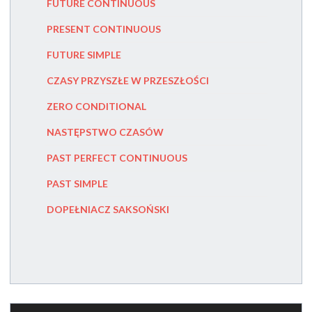
FUTURE CONTINUOUS
MISPLAC
PRESENT CONTINUOUS
POSSES
FUTURE SIMPLE
PRONOU
CZASY PRZYSZŁE W PRZESZŁOŚCI
INDEFIN
ZERO CONDITIONAL
PRONOUN
NASTĘPSTWO CZASÓW
PRONOU
PAST PERFECT CONTINUOUS
THE SUB
PAST SIMPLE
COMPAR
DOPEŁNIACZ SAKSOŃSKI
NEGATI