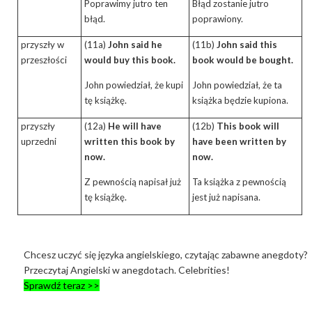
Poprawimy jutro ten
Błąd zostanie jutro
błąd.
poprawiony.
przyszły w
(11a)
John said he
(11b)
John said this
przeszłości
would buy this book.
book would be bought.
John powiedział, że kupi
John powiedział, że ta
tę książkę.
książka będzie kupiona.
przyszły
(12a)
He will have
(12b)
This book will
uprzedni
written this book by
have been written by
now.
now.
Z pewnością napisał już
Ta książka z pewnością
tę książkę.
jest już napisana.
Chcesz uczyć się języka angielskiego, czytając zabawne anegdoty?
Przeczytaj Angielski w anegdotach. Celebrities!
Sprawdź teraz >>