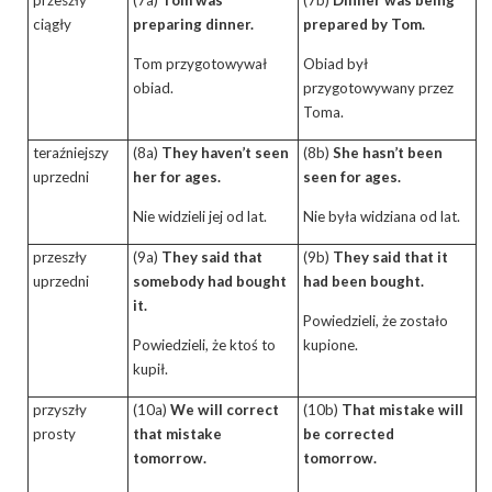
ciągły
preparing dinner.
prepared by Tom.
Tom przygotowywał
Obiad był
obiad.
przygotowywany przez
Toma.
teraźniejszy
(8a)
They haven’t seen
(8b)
She hasn’t been
uprzedni
her for ages.
seen for ages.
Nie widzieli jej od lat.
Nie była widziana od lat.
przeszły
(9a)
They
said
that
(9b)
They said that it
uprzedni
somebody had bought
had been bought.
it.
Powiedzieli, że zostało
Powiedzieli, że ktoś to
kupione.
kupił.
przyszły
(10a)
We will correct
(10b)
That
mistake
will
prosty
that mistake
be
corrected
tomorrow.
tomorrow.