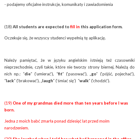
- podajemy oficjalne instrukcje, komunikaty i zawiadomienia
(18)
All students are expected to
fill in
this application form.
Oczekuje się, że wszyscy studenci wypełnią tę aplikację.
Należy pamiętać, że w języku angielskim istnieją też czasowniki
nieprzechodnie, czyli takie, które nie tworzy strony biernej. Należą do
nich np.: “
die
” (‘
umierać
’), “
fit
” (‘
pasować’
), „
go
” (‘
pójść, pojechać
’),
“
lack
” (‘
brakować
’), „
laugh
” (‘
śmiać się
’) “
walk
” (‘
chodzić
’).
(19)
One of my grandmas died more than ten years before I was
born.
Jedna z moich babć zmarła ponad dziesięć lat przed moim
narodzeniem.
(20)
She laughed when I told her what had happened in the office.