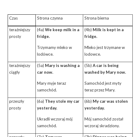
Czas
Strona czynna
Strona bierna
teraźniejszy
(4a)
We keep milk in a
(4b)
Milk is kept in a
prosty
fridge.
fridge.
Trzymamy mleko w
Mleko jest trzymane w
lodówce.
lodowce.
teraźniejszy
(5a)
Mary is washing a
(5b)
A car is being
ciągły
car now.
washed by Mary now.
Mary myje teraz
Samochód jest myty
samochód
.
teraz przez Mary.
przeszły
(6a)
They stole my car
(6b)
My car was stolen
prosty
yesterday.
yesterday.
Ukradli wczoraj mój
Mój samochód został
samochód.
wczoraj skradziony.
przeszły
(7a)
Tom was
(7b)
Dinner was being